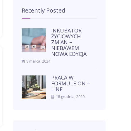
a
Recently Posted
j
:
INKUBATOR
ŻYCIOWYCH
ZMIAN –
NIEBAWEM
NOWA EDYCJA
8 marca, 2024
PRACA W
FORMULE ON –
LINE
18 grudnia, 2020